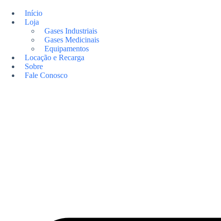
Pular
para
Início
o
Loja
conteúdo
Gases Industriais
Gases Medicinais
Equipamentos
Locação e Recarga
Sobre
Fale Conosco