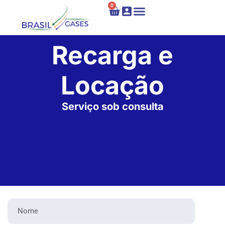
0
Locação e Recarga
Fale Conosco
Recarga e
Locação​
Serviço sob consulta