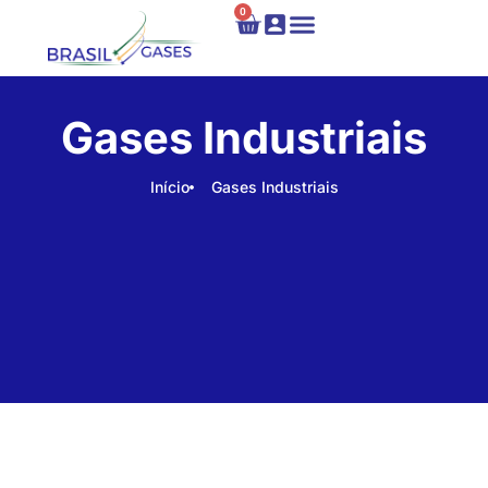
0
Locação e Recarga
Fale Conosco
Gases Industriais
Início
Gases Industriais