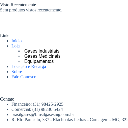
Visto Recentemente
Sem produtos vistos recentemente.
Links
Início
Loja
Gases Industriais
Gases Medicinais
Equipamentos
Locação e Recarga
Sobre
Fale Conosco
M
e
n
Contato
u
Financeiro: (31) 98425-2925
d
Comercial: (31) 98236-5424
e
brasilgases@brasilgasesmg.com.br
a
R. Rio Paracatu, 337 - Riacho das Pedras - Contagem - MG, 32
l