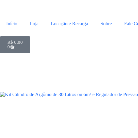
Início
Loja
Locação e Recarga
Sobre
Fale C
R$
0,00
0