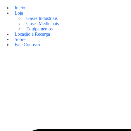
Pular
para
Início
o
Loja
conteúdo
Gases Industriais
Gases Medicinais
Equipamentos
Locação e Recarga
Sobre
Fale Conosco