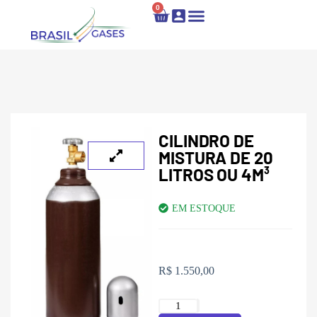
0
Locação e Recarga
Fale Conosco
CILINDRO DE
MISTURA DE 20
LITROS OU 4M³
EM ESTOQUE
R$
1.550,00