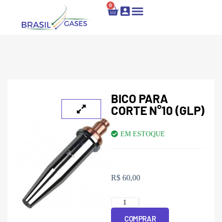
0
Locação e Recarga
Fale Conosco
BICO PARA
CORTE N°10 (GLP)
EM ESTOQUE
R$
60,00
COMPRAR