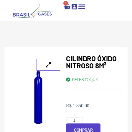
0
Locação e Recarga
Fale Conosco
CILINDRO ÓXIDO
NITROSO 8M³
EM ESTOQUE
R$
1.850,00
COMPRAR