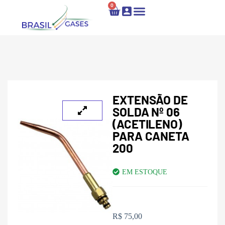
0
Locação e Recarga
Fale Conosco
EXTENSÃO DE
SOLDA Nº 06
(ACETILENO)
PARA CANETA
200
EM ESTOQUE
R$
75,00